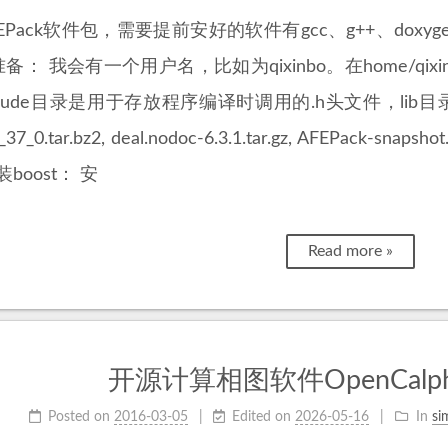
Pack软件包，需要提前安好的软件有gcc、g++、doxygen、a
准备： 我会有一个用户名，比如为qixinbo。在home/qixinb
clude目录是用于存放程序编译时调用的.h头文件，lib
_37_0.tar.bz2, deal.nodoc-6.3.1.tar.gz, AFEPack-snap
boost： 安
Read more »
开源计算相图软件OpenCalp
Posted on
2016-03-05
Edited on
2026-05-16
In
si