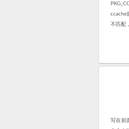
PKG_C
ccac
不匹配，
写在前面