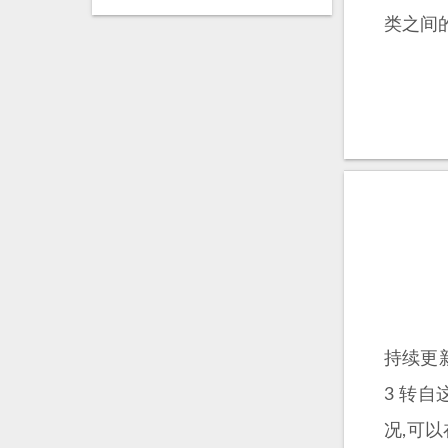
类之间的
持续更新
3 转自这
况,可