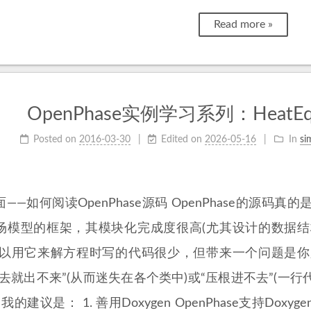
Read more »
OpenPhase实例学习系列：HeatE
Posted on
2016-03-30
Edited on
2026-05-16
In
si
——如何阅读OpenPhase源码 OpenPhase的源
场模型的框架，其模块化完成度很高(尤其设计的数据
所以用它来解方程时写的代码很少，但带来一个问题是
进去就出不来”(从而迷失在各个类中)或“压根进不去”(
 我的建议是： 1. 善用Doxygen OpenPhase支持Do