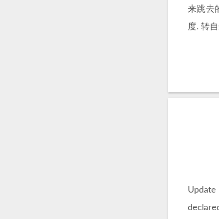
来跳去
度. 转
Updat
decla