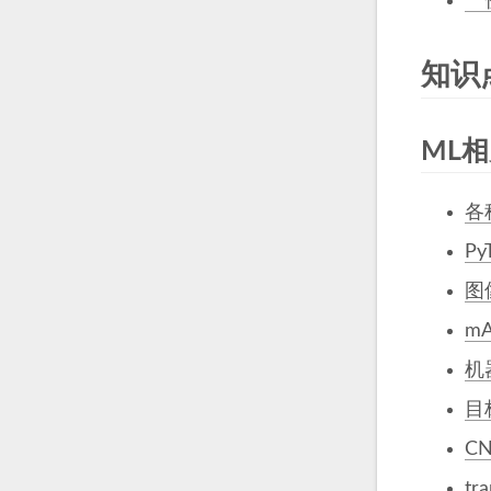
一
知识
ML
各
Py
图
mA
机
目
C
tr