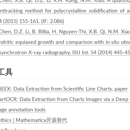
 Chen, X.B. Qi, D.Z. Li, X.H. Kang, N.M. Xiao. A quanti
nttracking method for polycrystalline solidification of 
 (2015) 155-161. (IF: 2.086)
Chen, D.Z. Li, B. Billia, H. Nguyen-Thi, X.B. Qi, N.M. Xia
ndritic equiaxed growth and comparison with in situ ob
synchrotron X-ray radiography, ISIJ Int. 54 (2014) 445-451
工具
NEEX: Data Extraction from Scientific Line Charts
,
paper
artOCR: Data Extraction from Charts Images via a Dee
age annotation tools
thics | Mathematica开源替代