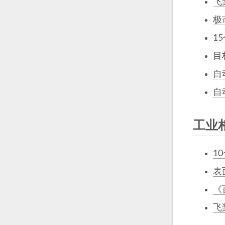
飞桨
极
1
目
自
自
工业
1
表
《
飞