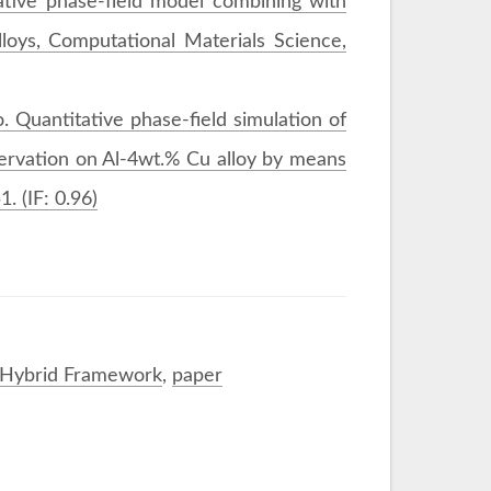
tative phase-field model combining with
alloys, Computational Materials Science,
o. Quantitative phase-field simulation of
servation on Al-4wt.% Cu alloy by means
. (IF: 0.96)
p Hybrid Framework
,
paper