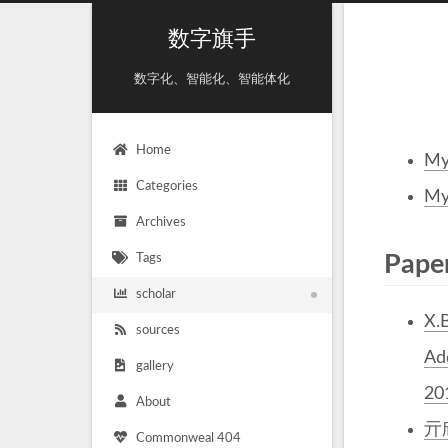
数字旗手
数字化、智能化、智能体化
Home
My
Categories
My
Archives
Pape
Tags
scholar
X.
sources
Ad
gallery
201
About
亓
Commonweal 404