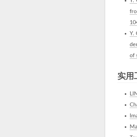
Y.
fro
104
Y. 
de
of 
实用
LI
Ch
Im
Ma