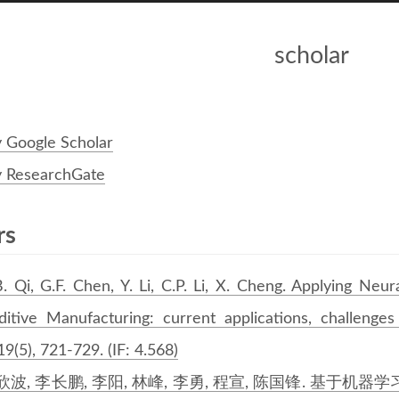
scholar
 Google Scholar
 ResearchGate
rs
B. Qi, G.F. Chen, Y. Li, C.P. Li, X. Cheng. Applying N
ditive Manufacturing: current applications, challenges
9(5), 721-729. (IF: 4.568)
欣波, 李长鹏, 李阳, 林峰, 李勇, 程宣, 陈国锋. 基