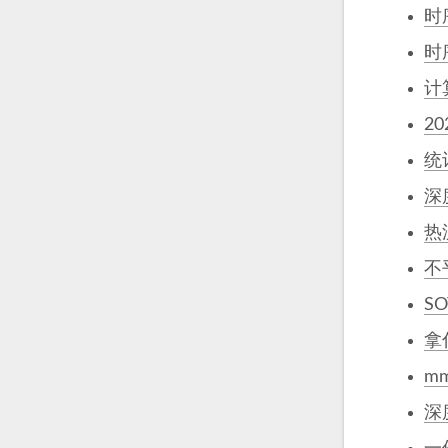
时
时
计
2
统
深
热
不
S
拿
m
深