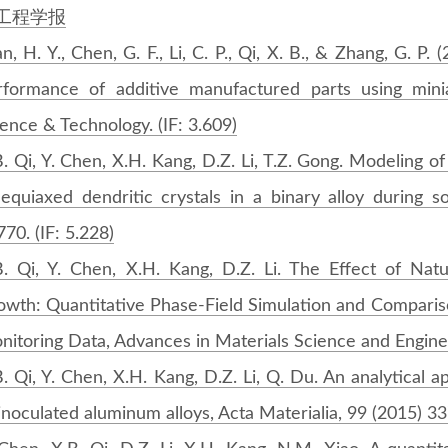
工程学报
, H. Y., Chen, G. F., Li, C. P., Qi, X. B., & Zhang, G. P.
rformance of additive manufactured parts using mini
ence & Technology. (IF: 3.609)
B. Qi, Y. Chen, X.H. Kang, D.Z. Li, T.Z. Gong. Modeling 
equiaxed dendritic crystals in a binary alloy during sol
70. (IF: 5.228)
B. Qi, Y. Chen, X.H. Kang, D.Z. Li. The Effect of Nat
owth: Quantitative Phase-Field Simulation and Compari
itoring Data, Advances in Materials Science and Engineer
. Qi, Y. Chen, X.H. Kang, D.Z. Li, Q. Du. An analytical a
inoculated aluminum alloys, Acta Materialia, 99 (2015) 33