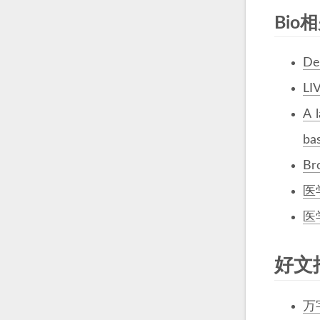
Bio
De
LI
A 
ba
Br
医
医
好文
万