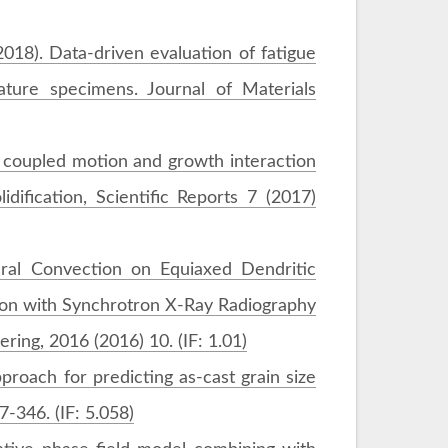
 (2018). Data-driven evaluation of fatigue
ature specimens. Journal of Materials
of coupled motion and growth interaction
idification, Scientific Reports 7 (2017)
ural Convection on Equiaxed Dendritic
son with Synchrotron X-Ray Radiography
ing, 2016 (2016) 10. (IF: 1.01)
pproach for predicting as-cast grain size
7-346. (IF: 5.058)