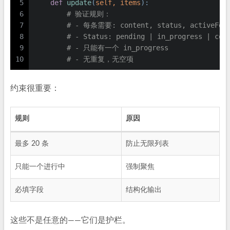
5
def
update
(
self, items
):
6
# 验证规则：
7
# - 每条需要: content, status, activeFor
8
# - Status: pending | in_progress | com
9
# - 只能有一个 in_progress
10
# - 无重复，无空项
约束很重要：
规则
原因
最多 20 条
防止无限列表
只能一个进行中
强制聚焦
必填字段
结构化输出
这些不是任意的——它们是护栏。