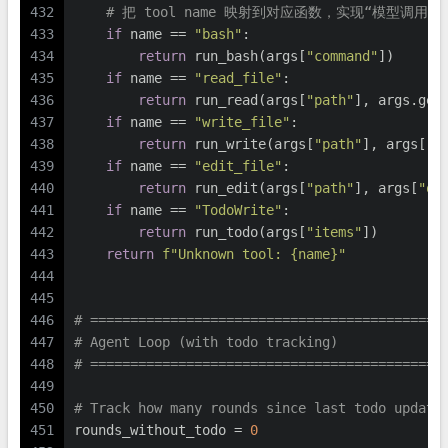
432
# 把 tool name 映射到对应函数，实现“模型调用
433
if
 name == 
"bash"
:
434
return
 run_bash(args[
"command"
])
435
if
 name == 
"read_file"
:
436
return
 run_read(args[
"path"
], args.get
437
if
 name == 
"write_file"
:
438
return
 run_write(args[
"path"
], args[
"c
439
if
 name == 
"edit_file"
:
440
return
 run_edit(args[
"path"
], args[
"ol
441
if
 name == 
"TodoWrite"
:
442
return
 run_todo(args[
"items"
])
443
return
f"Unknown tool: 
{name}
"
444
445
446
# ============================================
447
# Agent Loop (with todo tracking)
448
# ============================================
449
450
# Track how many rounds since last todo update
451
rounds_without_todo = 
0