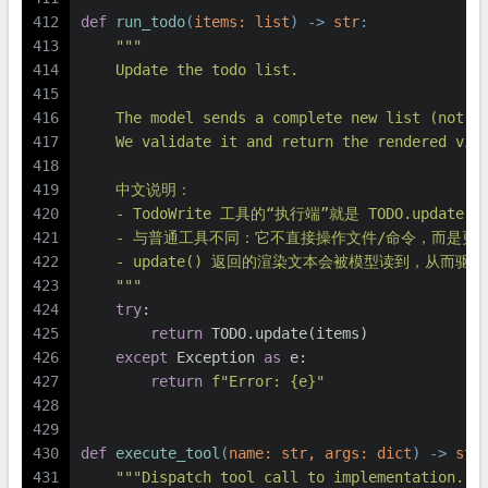
412
def
run_todo
(
items: 
list
) -> 
str
:
413
"""
414
    Update the todo list.
415
416
    The model sends a complete new list (not a
417
    We validate it and return the rendered vie
418
419
    中文说明：
420
    - TodoWrite 工具的“执行端”就是 TODO.update(i
421
    - 与普通工具不同：它不直接操作文件/命令，而是更新一
422
    - update() 返回的渲染文本会被模型读到，从而
423
    """
424
try
:
425
return
 TODO.update(items)
426
except
 Exception 
as
 e:
427
return
f"Error: 
{e}
"
428
429
430
def
execute_tool
(
name: 
str
, args: 
dict
) -> 
str
431
"""Dispatch tool call to implementation.""