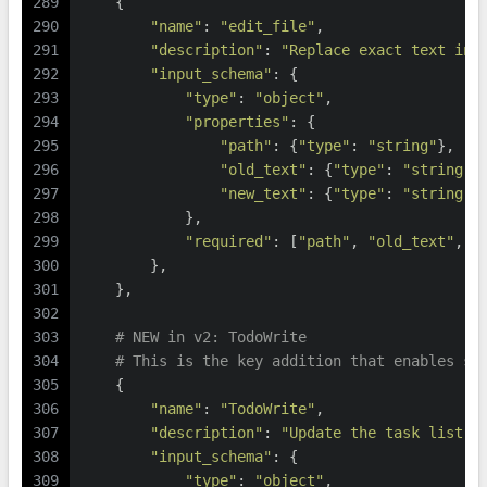
289
    {
290
"name"
: 
"edit_file"
,
291
"description"
: 
"Replace exact text in 
292
"input_schema"
: {
293
"type"
: 
"object"
,
294
"properties"
: {
295
"path"
: {
"type"
: 
"string"
},
296
"old_text"
: {
"type"
: 
"string"
}
297
"new_text"
: {
"type"
: 
"string"
}
298
            },
299
"required"
: [
"path"
, 
"old_text"
, 
"
300
        },
301
    },
302
303
# NEW in v2: TodoWrite
304
# This is the key addition that enables st
305
    {
306
"name"
: 
"TodoWrite"
,
307
"description"
: 
"Update the task list. 
308
"input_schema"
: {
309
"type"
: 
"object"
,