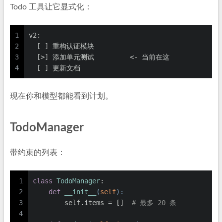
Todo 工具让它显式化：
1
v2:
2
  [ ] 重构认证模块
3
  [>] 添加单元测试         <- 当前在这
4
  [ ] 更新文档
现在你和模型都能看到计划。
TodoManager
带约束的列表：
1
class
TodoManager
:
2
def
__init__
(
self
):
3
        self.items = []  
# 最多 20 条
4