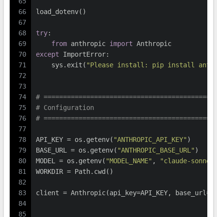
65
66
load_dotenv()
67
68
try
:
69
from
 anthropic 
import
 Anthropic
70
except
 ImportError:
71
    sys.exit(
"Please install: pip install anth
72
73
74
# ============================================
75
# Configuration
76
# ============================================
77
78
API_KEY = os.getenv(
"ANTHROPIC_API_KEY"
)
79
BASE_URL = os.getenv(
"ANTHROPIC_BASE_URL"
)
80
MODEL = os.getenv(
"MODEL_NAME"
, 
"claude-sonnet
81
WORKDIR = Path.cwd()
82
83
client = Anthropic(api_key=API_KEY, base_url=B
84
85