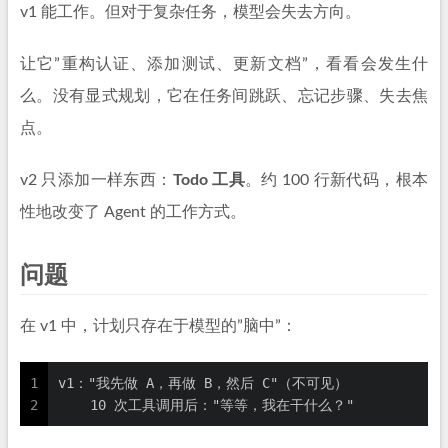
v1 能工作。但对于复杂任务，模型会失去方向。
让它”重构认证、添加测试、更新文档”，看看会发生什
么。没有显式规划，它在任务间跳跃、忘记步骤、失去焦
点。
v2 只添加一样东西：
Todo 工具
。约 100 行新代码，根本
性地改变了 Agent 的工作方式。
问题
在 v1 中，计划只存在于模型的”脑中”：
1
v1："我先做 A，再做 B，然后 C"（不可见）
2
    10 次工具调用后："等等，我在干什么？"