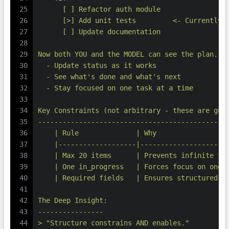
25
      [ ] Refactor auth module
26
      [>] Add unit tests         <- Currently 
27
      [ ] Update documentation
28
29
Now both YOU and the MODEL can see the plan. T
30
  - Update status as it works
31
  - See what's done and what's next
32
  - Stay focused on one task at a time
33
34
Key Constraints (not arbitrary - these are gua
35
----------------------------------------------
36
    | Rule              | Why                 
37
    |-------------------|---------------------
38
    | Max 20 items      | Prevents infinite ta
39
    | One in_progress   | Forces focus on one 
40
    | Required fields   | Ensures structured o
41
42
The Deep Insight:
43
----------------
44
> "Structure constrains AND enables."