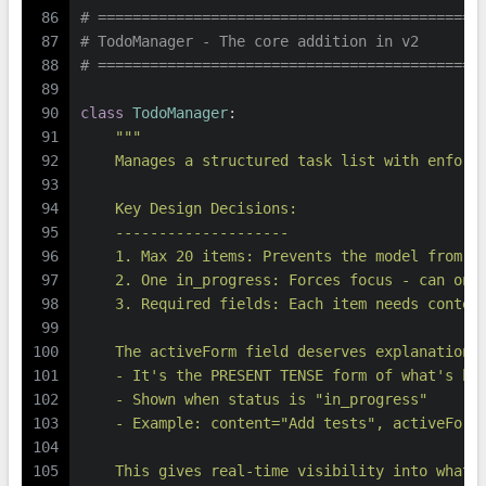
86
# ============================================
87
# TodoManager - The core addition in v2
88
# ============================================
89
90
class
TodoManager
:
91
"""
92
    Manages a structured task list with enforc
93
94
    Key Design Decisions:
95
    --------------------
96
    1. Max 20 items: Prevents the model from c
97
    2. One in_progress: Forces focus - can onl
98
    3. Required fields: Each item needs conten
99
100
    The activeForm field deserves explanation:
101
    - It's the PRESENT TENSE form of what's ha
102
    - Shown when status is "in_progress"
103
    - Example: content="Add tests", activeForm
104
105
    This gives real-time visibility into what 