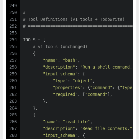
249
250
# ============================================
251
# Tool Definitions (v1 tools + TodoWrite)
252
# ============================================
253
254
TOOLS = [
255
# v1 tools (unchanged)
256
    {
257
"name"
: 
"bash"
,
258
"description"
: 
"Run a shell command."
,
259
"input_schema"
: {
260
"type"
: 
"object"
,
261
"properties"
: {
"command"
: {
"type"
:
262
"required"
: [
"command"
],
263
        },
264
    },
265
    {
266
"name"
: 
"read_file"
,
267
"description"
: 
"Read file contents."
,
268
"input_schema"
: {