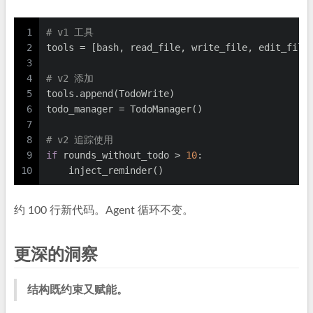
1
# v1 工具
2
tools = [bash, read_file, write_file, edit_file
3
4
# v2 添加
5
tools.append(TodoWrite)
6
todo_manager = TodoManager()
7
8
# v2 追踪使用
9
if
 rounds_without_todo > 
10
:
10
    inject_reminder()
约 100 行新代码。Agent 循环不变。
更深的洞察
结构既约束又赋能。