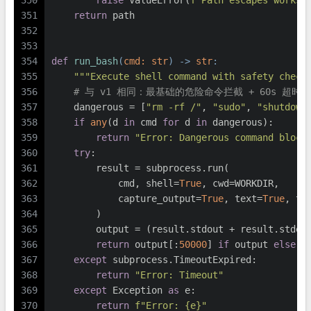
350
raise
 ValueError(
f"Path escapes worksp
351
return
 path
352
353
354
def
run_bash
(
cmd: 
str
) -> 
str
:
355
"""Execute shell command with safety check
356
# 与 v1 相同：最基础的危险命令拦截 + 60s 超时
357
    dangerous = [
"rm -rf /"
, 
"sudo"
, 
"shutdown
358
if
any
(d 
in
 cmd 
for
 d 
in
 dangerous):
359
return
"Error: Dangerous command block
360
try
:
361
        result = subprocess.run(
362
            cmd, shell=
True
, cwd=WORKDIR,
363
            capture_output=
True
, text=
True
, ti
364
        )
365
        output = (result.stdout + result.stder
366
return
 output[:
50000
] 
if
 output 
else
"
367
except
 subprocess.TimeoutExpired:
368
return
"Error: Timeout"
369
except
 Exception 
as
 e:
370
return
f"Error: 
{e}
"