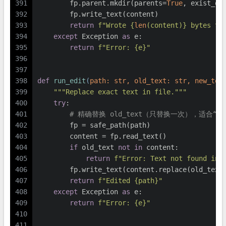
391
        fp.parent.mkdir(parents=
True
, exist_ok
392
        fp.write_text(content)
393
return
f"Wrote 
{
len
(content)}
 bytes to
394
except
 Exception 
as
 e:
395
return
f"Error: 
{e}
"
396
397
398
def
run_edit
(
path: 
str
, old_text: 
str
, new_tex
399
"""Replace exact text in file."""
400
try
:
401
# 精确替换 old_text（只替换一次），适合“
402
        fp = safe_path(path)
403
        content = fp.read_text()
404
if
 old_text 
not
in
 content:
405
return
f"Error: Text not found in 
406
        fp.write_text(content.replace(old_text
407
return
f"Edited 
{path}
"
408
except
 Exception 
as
 e:
409
return
f"Error: 
{e}
"
410
411