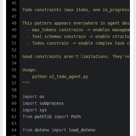
45
46
Todo constraints (max items, one in_progress) 
47
48
This pattern appears everywhere in agent desig
49
  - max_tokens constrains -> enables manageabl
50
  - Tool schemas constrain -> enable structure
51
  - Todos constrain -> enable complex task com
52
53
Good constraints aren't limitations. They're s
54
55
Usage:
56
    python v2_todo_agent.py
57
"""
58
59
import
 os
60
import
 subprocess
61
import
 sys
62
from
 pathlib 
import
 Path
63
64
from
 dotenv 
import
 load_dotenv