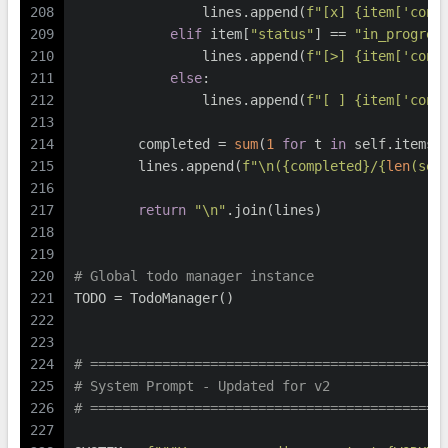
208
                lines.append(
f"[x] 
{item[
'cont
209
elif
 item[
"status"
] == 
"in_progres
210
                lines.append(
f"[>] 
{item[
'cont
211
else
:
212
                lines.append(
f"[ ] 
{item[
'cont
213
214
        completed = 
sum
(
1
for
 t 
in
 self.items 
215
        lines.append(
f"\n(
{completed}
/
{
len
(sel
216
217
return
"\n"
.join(lines)
218
219
220
# Global todo manager instance
221
TODO = TodoManager()
222
223
224
# ============================================
225
# System Prompt - Updated for v2
226
# ============================================
227