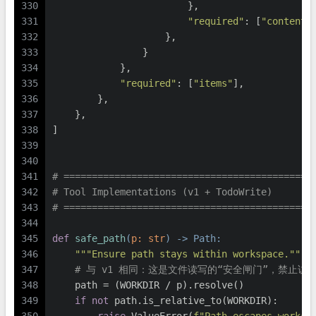
330
                        },
331
"required"
: [
"content"
332
                    },
333
                }
334
            },
335
"required"
: [
"items"
],
336
        },
337
    },
338
]
339
340
341
# ============================================
342
# Tool Implementations (v1 + TodoWrite)
343
# ============================================
344
345
def
safe_path
(
p: 
str
) -> Path:
346
"""Ensure path stays within workspace."""
347
# 与 v1 相同：这是文件读写的“安全闸门”，禁止访问 
348
    path = (WORKDIR / p).resolve()
349
if
not
 path.is_relative_to(WORKDIR):