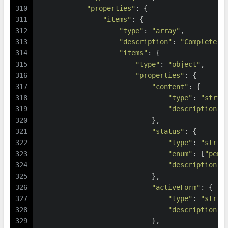
310
"properties"
: {
311
"items"
: {
312
"type"
: 
"array"
,
313
"description"
: 
"Complete l
314
"items"
: {
315
"type"
: 
"object"
,
316
"properties"
: {
317
"content"
: {
318
"type"
: 
"strin
319
"description"
:
320
                            },
321
"status"
: {
322
"type"
: 
"strin
323
"enum"
: [
"pend
324
"description"
:
325
                            },
326
"activeForm"
: {
327
"type"
: 
"strin
328
"description"
:
329
                            },