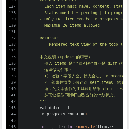
126
        Validation Rules:
127
        - Each item must have: content, status
128
        - Status must be: pending | in_progres
129
        - Only ONE item can be in_progress at 
130
        - Maximum 20 items allowed
131
132
        Returns:
133
            Rendered text view of the todo lis
134
135
        中文说明（update 的职责）：
136
        - 输入 items 是“全量列表”而不是 dif
137
        - 这里做两件事：
138
          1) 校验：字段齐全、状态合法、in_progre
139
          2) 落库并渲染：保存到 self.items，然后
140
        - 返回的文本会作为工具调用结果（tool_res
141
          从而让模型“看到”自己当前的计划状态。
142
        """
143
        validated = []
144
        in_progress_count = 
0
145
146
for
 i, item 
in
enumerate
(items):