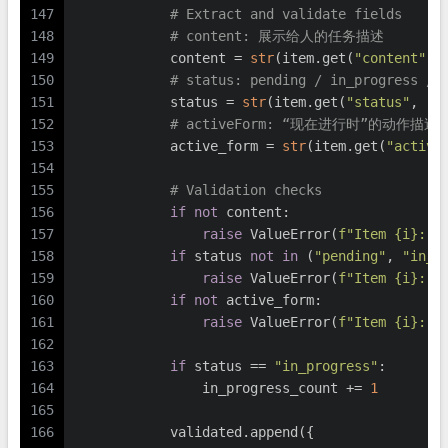
147
# Extract and validate fields
148
# content: 展示给人的任务描述
149
            content = 
str
(item.get(
"content"
, 
150
# status: pending / in_progre
151
            status = 
str
(item.get(
"status"
, 
"p
152
# activeForm: “现在进行时”的动作描述
153
            active_form = 
str
(item.get(
"active
154
155
# Validation checks
156
if
not
 content:
157
raise
 ValueError(
f"Item 
{i}
: c
158
if
 status 
not
in
 (
"pending"
, 
"in_p
159
raise
 ValueError(
f"Item 
{i}
: i
160
if
not
 active_form:
161
raise
 ValueError(
f"Item 
{i}
: a
162
163
if
 status == 
"in_progress"
:
164
                in_progress_count += 
1
165
166
            validated.append({