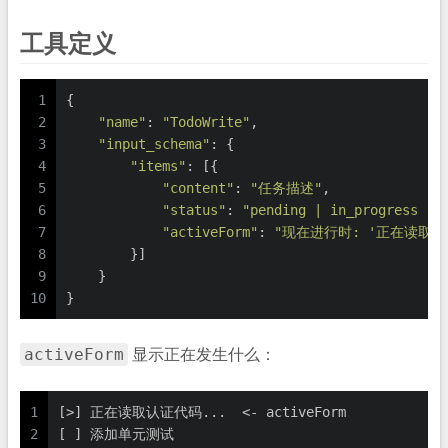
工具定义
1
{
2
"name"
: 
"TodoWrite"
,
3
"input_schema"
: {
4
"items"
: [{
5
"content"
: 
"任务描述"
,
6
"status"
: 
"pending | in_progress | 
7
"activeForm"
: 
"现在进行时: '正在读取文
8
        }]
9
    }
10
}
activeForm
显示正在发生什么：
1
[>] 正在读取认证代码...  <- activeForm
2
[ ] 添加单元测试