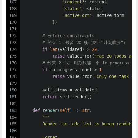
167
"content"
: content,
168
"status"
: status,
169
"activeForm"
: active_form
170
            })
171
172
# Enforce constraints
173
# 约束 1：最多 20 项（防止“计划膨胀”）
174
if
len
(validated) > 
20
:
175
raise
 ValueError(
"Max 20 todos all
176
# 约束 2：同一时刻只能一个 in_progres
177
if
 in_progress_count > 
1
:
178
raise
 ValueError(
"Only one task ca
179
180
        self.items = validated
181
return
 self.render()
182
183
def
render
(
self
) -> 
str
:
184
"""
185
        Render the todo list as human-readable
186
187
        Format: