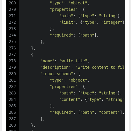
269
"type"
: 
"object"
,
270
"properties"
: {
271
"path"
: {
"type"
: 
"string"
},
272
"limit"
: {
"type"
: 
"integer"
}
273
            },
274
"required"
: [
"path"
],
275
        },
276
    },
277
    {
278
"name"
: 
"write_file"
,
279
"description"
: 
"Write content to file.
280
"input_schema"
: {
281
"type"
: 
"object"
,
282
"properties"
: {
283
"path"
: {
"type"
: 
"string"
},
284
"content"
: {
"type"
: 
"string"
}
285
            },
286
"required"
: [
"path"
, 
"content"
],
287
        },
288
    },