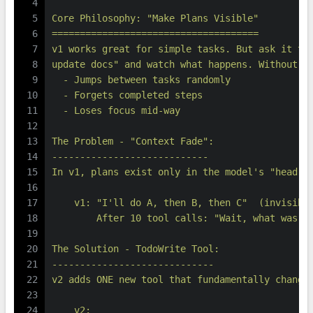
4
5
Core Philosophy: "Make Plans Visible"
6
=====================================
7
v1 works great for simple tasks. But ask it to
8
update docs" and watch what happens. Without e
9
  - Jumps between tasks randomly
10
  - Forgets completed steps
11
  - Loses focus mid-way
12
13
The Problem - "Context Fade":
14
----------------------------
15
In v1, plans exist only in the model's "head":
16
17
    v1: "I'll do A, then B, then C"  (invisibl
18
        After 10 tool calls: "Wait, what was I
19
20
The Solution - TodoWrite Tool:
21
-----------------------------
22
v2 adds ONE new tool that fundamentally change
23
24
    v2: