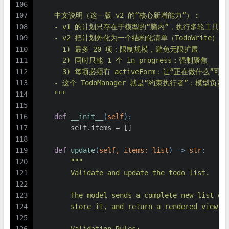
106
107
    中文说明（这一版 v2 的“核心新增能力”）：
108
    - v1 的计划只存在于模型的“脑内”，执行多轮工具
109
    - v2 把计划外化为一个结构化清单（TodoWrite）
110
      1) 最多 20 项：限制规模，避免无限扩展
111
      2) 同时只能 1 个 in_progress：强制聚焦
112
      3) 每项必须有 activeForm：让“正在做什么”可见
113
    - 这个 TodoManager 就是“约束执行者”：模
114
    """
115
116
def
__init__
(
self
):
117
        self.items = []
118
119
def
update
(
self, items: 
list
) -> 
str
:
120
"""
121
        Validate and update the todo list.
122
123
        The model sends a complete new list ea
124
        store it, and return a rendered view t
125