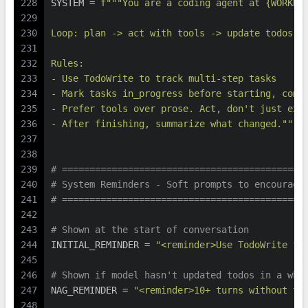
228
SYSTEM = 
f"""You are a coding agent at 
{WORKDI
229
230
Loop: plan -> act with tools -> update todos -
231
232
Rules:
233
- Use TodoWrite to track multi-step tasks
234
- Mark tasks in_progress before starting, comp
235
- Prefer tools over prose. Act, don't just exp
236
- After finishing, summarize what changed."""
237
238
239
# ============================================
240
# System Reminders - Soft prompts to encourage
241
# ============================================
242
243
# Shown at the start of conversation
244
INITIAL_REMINDER = 
"<reminder>Use TodoWrite fo
245
246
# Shown if model hasn't updated todos in a whi
247
NAG_REMINDER = 
"<reminder>10+ turns without to
248