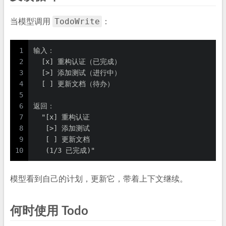
TodoWrite
当模型调用
：
1
输入：
2
  [x] 重构认证（已完成）
3
  [>] 添加测试（进行中）
4
  [ ] 更新文档（待办）
5
6
返回：
7
  "[x] 重构认证
8
   [>] 添加测试
9
   [ ] 更新文档
10
   (1/3 已完成)"
模型看到自己的计划，更新它，带着上下文继续。
何时使用 Todo