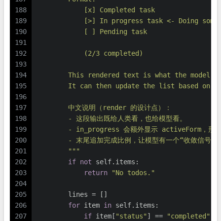
188
            [x] Completed task
189
            [>] In progress task <- Doing some
190
            [ ] Pending task
191
192
            (2/3 completed)
193
194
        This rendered text is what the model s
195
        It can then update the list based on i
196
197
        中文说明（render 的设计点）：
198
        - 这段输出既给人类看，也给模型看。
199
        - in_progress 会额外显示 activeFor
200
        - 末尾追加完成比例，让模型有一个“收敛信号
201
        """
202
if
not
 self.items:
203
return
"No todos."
204
205
        lines = []
206
for
 item 
in
 self.items:
207
if
 item[
"status"
] == 
"completed"
: