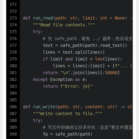
371
372
373
def
run_read
(
path: 
str
, limit: 
int
 = 
None
) -> 
374
"""Read file contents."""
375
try
:
376
# 先 safe_path，避免 ../ 越界；然后读文
377
        text = safe_path(path).read_text()
378
        lines = text.splitlines()
379
if
 limit 
and
 limit < 
len
(lines):
380
            lines = lines[:limit] + [
f"... (
{
l
381
return
"\n"
.join(lines)[:
50000
]
382
except
 Exception 
as
 e:
383
return
f"Error: 
{e}
"
384
385
386
def
run_write
(
path: 
str
, content: 
str
) -> 
str
:
387
"""Write content to file."""
388
try
:
389
# 写文件前确保父目录存在；这是“整文件覆盖/
390
        fp = safe_path(path)