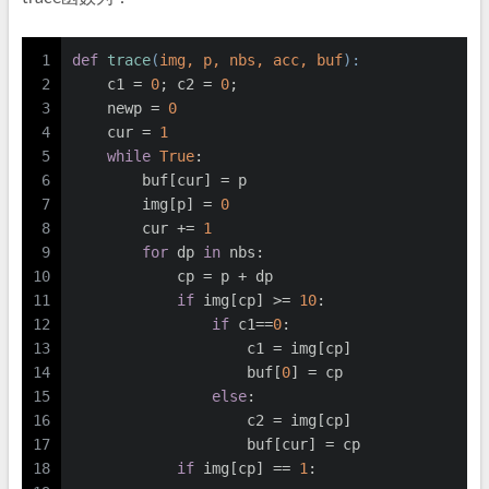
1
def
trace
(
img, p, nbs, acc, buf
):
2
    c1 = 
0
; c2 = 
0
;
3
    newp = 
0
4
    cur = 
1
5
while
True
:
6
        buf[cur] = p
7
        img[p] = 
0
8
        cur += 
1
9
for
 dp 
in
 nbs:
10
            cp = p + dp
11
if
 img[cp] >= 
10
:
12
if
 c1==
0
:
13
                    c1 = img[cp]
14
                    buf[
0
] = cp
15
else
:
16
                    c2 = img[cp]
17
                    buf[cur] = cp
18
if
 img[cp] == 
1
: