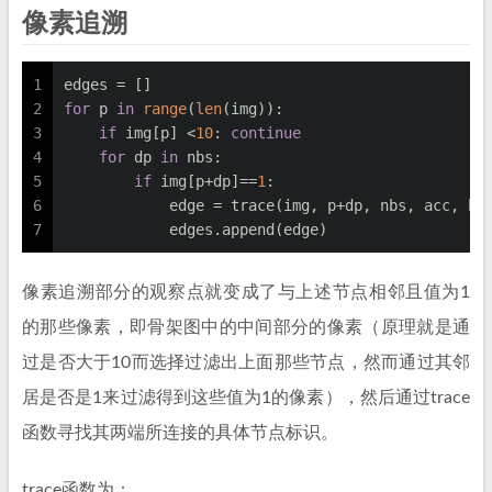
像素追溯
1
edges = []
2
for
 p 
in
range
(
len
(img)):
3
if
 img[p] <
10
: 
continue
4
for
 dp 
in
 nbs:
5
if
 img[p+dp]==
1
:
6
            edge = trace(img, p+dp, nbs, acc, bu
7
            edges.append(edge)
像素追溯部分的观察点就变成了与上述节点相邻且值为1
的那些像素，即骨架图中的中间部分的像素（原理就是通
过是否大于10而选择过滤出上面那些节点，然而通过其邻
居是否是1来过滤得到这些值为1的像素），然后通过trace
函数寻找其两端所连接的具体节点标识。
trace函数为：