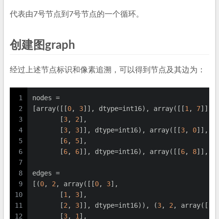
代表由7号节点到7号节点的一个循环。
创建图graph
经过上述节点标识和像素追溯，可以得到节点及其边为：
1
nodes =
2
[array([[
0
, 
3
]], dtype=int16), array([[
1
, 
7
]], 
3
       [
3
, 
2
],
4
       [
3
, 
3
]], dtype=int16), array([[
3
, 
0
]], d
5
       [
6
, 
5
],
6
       [
6
, 
6
]], dtype=int16), array([[
6
, 
8
]], d
7
8
edges =
9
[(
0
, 
2
, array([[
0
, 
3
],
10
       [
1
, 
3
],
11
       [
2
, 
3
]], dtype=int16)), (
3
, 
2
, array([[
3
12
       [
3
, 
1
],