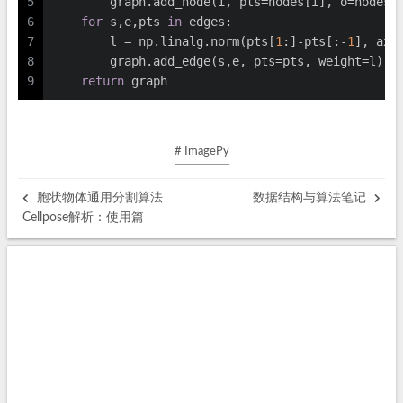
5
        graph.add_node(i, pts=nodes[i], o=nodes[
6
for
 s,e,pts 
in
 edges:
7
        l = np.linalg.norm(pts[
1
:]-pts[:-
1
], axi
8
        graph.add_edge(s,e, pts=pts, weight=l)
9
return
 graph
# ImagePy
胞状物体通用分割算法
数据结构与算法笔记
Cellpose解析：使用篇