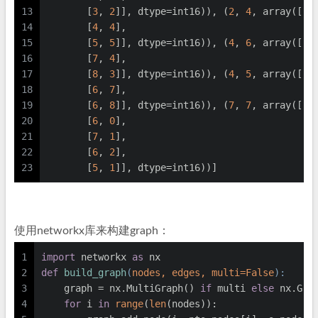
13
       [
3
, 
2
]], dtype=int16)), (
2
, 
4
, array([[
3
14
       [
4
, 
4
],
15
       [
5
, 
5
]], dtype=int16)), (
4
, 
6
, array([[
6
16
       [
7
, 
4
],
17
       [
8
, 
3
]], dtype=int16)), (
4
, 
5
, array([[
6
18
       [
6
, 
7
],
19
       [
6
, 
8
]], dtype=int16)), (
7
, 
7
, array([[
5
20
       [
6
, 
0
],
21
       [
7
, 
1
],
22
       [
6
, 
2
],
23
       [
5
, 
1
]], dtype=int16))]
使用networkx库来构建graph：
1
import
 networkx 
as
 nx
2
def
build_graph
(
nodes, edges, multi=
False
):
3
    graph = nx.MultiGraph() 
if
 multi 
else
 nx.Gra
4
for
 i 
in
range
(
len
(nodes)):