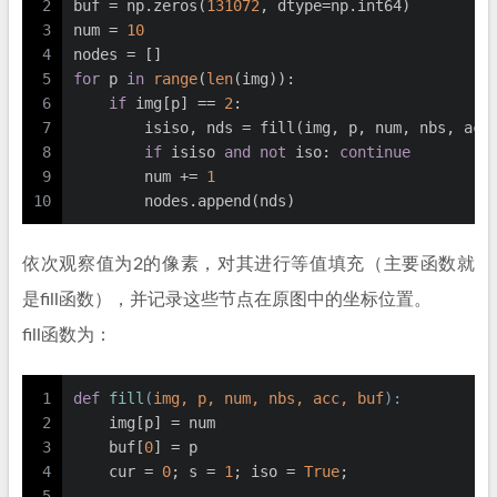
2
buf = np.zeros(
131072
, dtype=np.int64)
3
num = 
10
4
nodes = []
5
for
 p 
in
range
(
len
(img)):
6
if
 img[p] == 
2
:
7
        isiso, nds = fill(img, p, num, nbs, acc
8
if
 isiso 
and
not
 iso: 
continue
9
        num += 
1
10
        nodes.append(nds)
依次观察值为2的像素，对其进行等值填充（主要函数就
是fill函数），并记录这些节点在原图中的坐标位置。
fill函数为：
1
def
fill
(
img, p, num, nbs, acc, buf
):
2
    img[p] = num
3
    buf[
0
] = p
4
    cur = 
0
; s = 
1
; iso = 
True
;
5