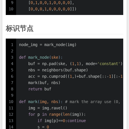
9
    [
0
,
1
,
0
,
0
,
1
,
0
,
0
,
0
,
0
],
10
    [
0
,
0
,
0
,
1
,
0
,
0
,
0
,
0
,
0
]])
标识节点
1
node_img = mark_node(img)
2
3
def
mark_node
(
ske
):
4
    buf = np.pad(ske, (
1
,
1
), mode=
'constant'
)
5
    nbs = neighbors(buf.shape)
6
    acc = np.cumprod((
1
,)+buf.shape[::-
1
][:-
1
])
7
    mark(buf, nbs)
8
return
 buf
9
10
def
mark
(
img, nbs
):
# mark the array use (0, 1,
11
    img = img.ravel()
12
for
 p 
in
range
(
len
(img)):
13
if
 img[p]==
0
:
continue
14
        s = 
0