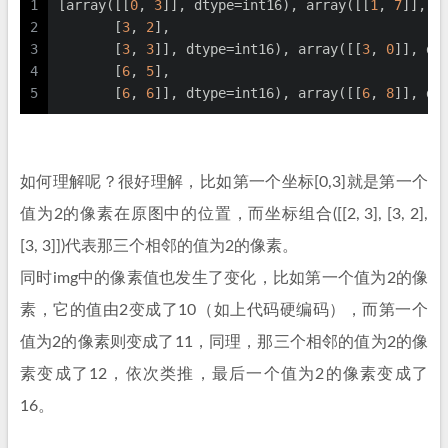
1
[array([[
0
, 
3
]], dtype=int16), array([[
1
, 
7
]], d
2
       [
3
, 
2
],
3
       [
3
, 
3
]], dtype=int16), array([[
3
, 
0
]], dt
4
       [
6
, 
5
],
5
       [
6
, 
6
]], dtype=int16), array([[
6
, 
8
]], dt
如何理解呢？很好理解，比如第一个坐标[0,3]就是第一个
值为2的像素在原图中的位置，而坐标组合([[2, 3], [3, 2],
[3, 3]])代表那三个相邻的值为2的像素。
同时img中的像素值也发生了变化，比如第一个值为2的像
素，它的值由2变成了10（如上代码硬编码），而第一个
值为2的像素则变成了11，同理，那三个相邻的值为2的像
素变成了12，依次类推，最后一个值为2的像素变成了
16。