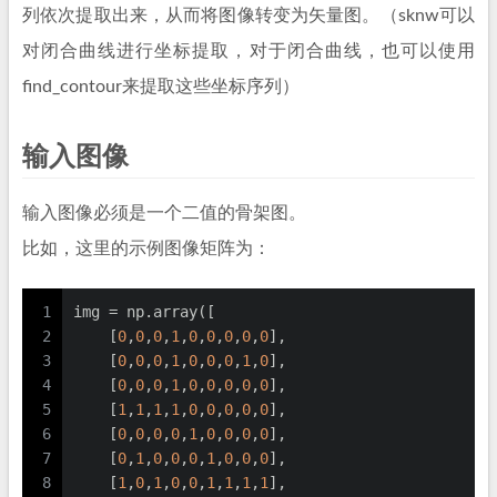
列依次提取出来，从而将图像转变为矢量图。（sknw可以
对闭合曲线进行坐标提取，对于闭合曲线，也可以使用
find_contour来提取这些坐标序列）
输入图像
输入图像必须是一个二值的骨架图。
比如，这里的示例图像矩阵为：
1
img = np.array([
2
    [
0
,
0
,
0
,
1
,
0
,
0
,
0
,
0
,
0
],
3
    [
0
,
0
,
0
,
1
,
0
,
0
,
0
,
1
,
0
],
4
    [
0
,
0
,
0
,
1
,
0
,
0
,
0
,
0
,
0
],
5
    [
1
,
1
,
1
,
1
,
0
,
0
,
0
,
0
,
0
],
6
    [
0
,
0
,
0
,
0
,
1
,
0
,
0
,
0
,
0
],
7
    [
0
,
1
,
0
,
0
,
0
,
1
,
0
,
0
,
0
],
8
    [
1
,
0
,
1
,
0
,
0
,
1
,
1
,
1
,
1
],