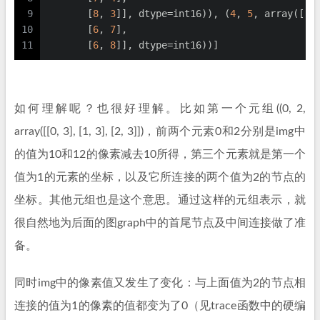
9
       [
8
, 
3
]], dtype=int16)), (
4
, 
5
, array([[
6
10
       [
6
, 
7
],
11
       [
6
, 
8
]], dtype=int16))]
如何理解呢？也很好理解。比如第一个元组((0, 2,
array([[0, 3], [1, 3], [2, 3]])，前两个元素0和2分别是img中
的值为10和12的像素减去10所得，第三个元素就是第一个
值为1的元素的坐标，以及它所连接的两个值为2的节点的
坐标。其他元组也是这个意思。通过这样的元组表示，就
很自然地为后面的图graph中的首尾节点及中间连接做了准
备。
同时img中的像素值又发生了变化：与上面值为2的节点相
连接的值为1的像素的值都变为了0（见trace函数中的硬编