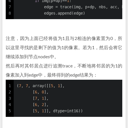
6
if
 img[p+dp]==
1
:
7
            edge = trace(img, p+dp, nbs, acc, bu
8
            edges.append(edge)
注意，因为上面已经将值为1且与2相连的像素置为0，所
以这里寻找的是剩下的值为1的像素。若为1，然后会将它
继续添加到节点nodes中。
然后再对其邻居点进行追溯trace，不断地将邻居的为1的
像素加入到edge中，最终得到的edge结果为：
1
(
7
, 
7
, array([[
5
, 
1
],
2
       [
6
, 
0
],
3
       [
7
, 
1
],
4
       [
6
, 
2
],
5
       [
5
, 
1
]], dtype=int16))