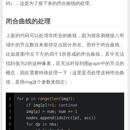
码），这是为了接下来的闭合曲线的处理。
闭合曲线的处理
上面的代码可以处理非闭合的曲线，因为很容易根据八邻
域中的节点数目来获得交点部分所在。而对于闭合曲线，
比如原图中左下方的四个1所形成的闭合曲线，其中无法
找到值为2的这种像素，且无法对应到图graph中的节点的
概念，因此需要特殊处理一下（这里是否处理这种闭合曲
线，是用ring这个参数来指定）：
1
for
 p 
in
range
(
len
(img)):
2
if
 img[p]!=
1
: 
continue
3
    img[p] = num; num += 
1
4
    nodes.append(idx2rc([p], acc))
5
for
 dp 
in
 nbs: