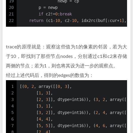
19
                newp = cp
20
        p = newp
21
if
 c2!=
0
:
break
22
return
 (c1-
10
, c2-
10
, idx2rc(buf[:cur+
1
], a
trace的原理就是：观察这些值为1的像素的邻居，若为大
于10，即找到了那些节点nodes，分别通过c1和c2来存储
两侧的节点；若为1，则也将其设为进一步的观察点。
经过上述代码后，得到的edges的数值为：
1
[(
0
, 
2
, array([[
0
, 
3
],
2
       [
1
, 
3
],
3
       [
2
, 
3
]], dtype=int16)), (
3
, 
2
, array([[
3
4
       [
3
, 
1
],
5
       [
3
, 
2
]], dtype=int16)), (
2
, 
4
, array([[
3
6
       [
4
, 
4
],
7
       [
5
, 
5
]], dtype=int16)), (
4
, 
6
, array([[
6
8
       [
7
, 
4
],