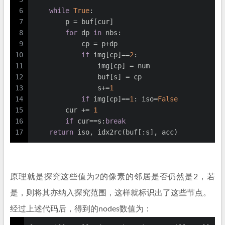
6
while
True
:
7
        p = buf[cur]
8
for
 dp 
in
 nbs:
9
            cp = p+dp
10
if
 img[cp]==
2
:
11
                img[cp] = num
12
                buf[s] = cp
13
                s+=
1
14
if
 img[cp]==
1
: iso=
False
15
        cur += 
1
16
if
 cur==s:
break
17
return
 iso, idx2rc(buf[:s], acc)
原理就是探究这些值为2的像素的邻居是否仍然是2，若
是，则将其亦纳入探究范围，这样就标识出了这些节点。
经过上述代码后，得到的nodes数值为：