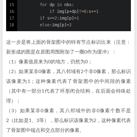
15
for
 dp 
in
 nbs:
16
if
 img[p+dp]!=
0
:s+=
1
17
if
 s==
2
:img[p]=
1
18
else
:img[p]=
2
这一步是将上面的骨架图中的特有节点标识出来（注意：
新形成的图是在原图周围附加了一圈0作为缓冲）：
（1）像素值原来为0的地方，仍然为0；
（2）如果某非0像素，其八邻域有2个非0像素，那么标识
该像素为1；这种像素代表了骨架图中的中间段的像素
（其中有一部分1代表了环形闭合结构，在后面会特殊处
理）；
（3）如果某非0像素，其八邻域中的非0像素个数不是
2（比如是1、3等），那么标识该像素为2，这种像素代表
了骨架图中端点和交点部分的像素。