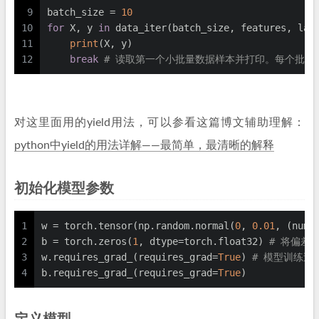
9
batch_size = 
10
10
for
 X, y 
in
 data_iter(batch_size, features, lab
11
print
(X, y)
12
break
# 读取第一个小批量数据样本并打印。每个批量的
对这里面用的yield用法，可以参看这篇博文辅助理解：
python中yield的用法详解——最简单，最清晰的解释
初始化模型参数
1
w = torch.tensor(np.random.normal(
0
, 
0.01
, (num_
2
b = torch.zeros(
1
, dtype=torch.float32) 
# 将偏差
3
w.requires_grad_(requires_grad=
True
) 
# 模型训练过程
4
b.requires_grad_(requires_grad=
True
)