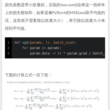
损失函数是带小批量的，后面的loss.sum()会将这一批样本
上的损失都加和，如果是像PyTorch的MSELoss取平均值的
话，这里就不需要除以批量大小），将它除以批量大小来
得到平均值。
1
def
sgd
(
params, lr, batch_size
):
2
for
 param 
in
 params:
3
        param.data -= lr * param.grad / batch_si
下图的计算公式一目了然：