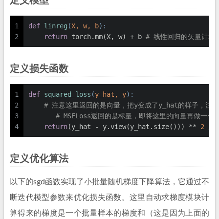
定义模型
1
def
linreg
(
X, w, b
):
2
return
 torch.mm(X, w) + b 
# 线性回归的矢量计算
定义损失函数
1
def
squared_loss
(
y_hat, y
):
2
# 注意这里返回的是向量，把y变成了y_hat的样子，注意这个
3
# MSELoss返回的是标量，即将这里的向量再做一
4
return
(y_hat - y.view(y_hat.size())) ** 
2
 / 
定义优化算法
以下的sgd函数实现了小批量随机梯度下降算法，它通过不
断迭代模型参数来优化损失函数。这里自动求梯度模块计
算得来的梯度是一个批量样本的梯度和（这是因为上面的