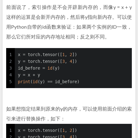
前面说了，索引操作是不会开辟新内存的，而像y = x + y
这样的运算是会新开内存的，然后将y指向新内存。可以使
用Python自带的id函数来验证：如果两个实例的ID一致，
那么它们所对应的内存地址相同；反之则不同。
1
x = torch.tensor([
1
, 
2
])
2
y = torch.tensor([
3
, 
4
])
3
id_before = 
id
(y)
4
y = x + y
5
print
(
id
(y) == id_before)
如果想指定结果到原来的y的内存，可以使用前面介绍的索
引来进行替换操作，如下：
1
x = torch.tensor([
1
, 
2
])
2
y = torch.tensor([
3
, 
4
])