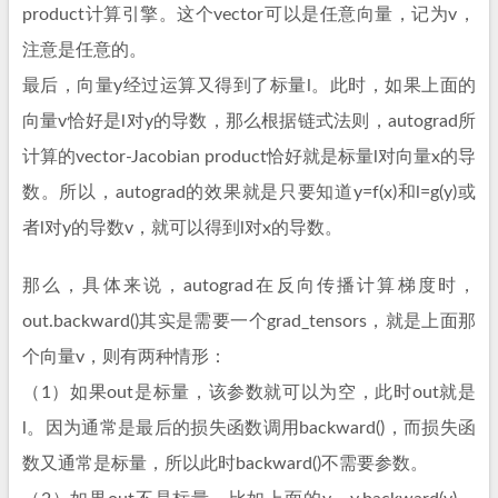
product计算引擎。这个vector可以是任意向量，记为v，
注意是任意的。
最后，向量y经过运算又得到了标量l。此时，如果上面的
向量v恰好是l对y的导数，那么根据链式法则，autograd所
计算的vector-Jacobian product恰好就是标量l对向量x的导
数。所以，autograd的效果就是只要知道y=f(x)和l=g(y)或
者l对y的导数v，就可以得到l对x的导数。
那么，具体来说，autograd在反向传播计算梯度时，
out.backward()其实是需要一个grad_tensors，就是上面那
个向量v，则有两种情形：
（1）如果out是标量，该参数就可以为空，此时out就是
l。因为通常是最后的损失函数调用backward()，而损失函
数又通常是标量，所以此时backward()不需要参数。