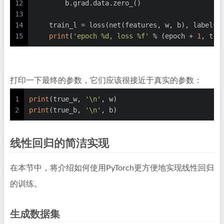
12
        b.grad.data.zero_()
13
14
    train_l = loss(net(features, w, b), labels)
15
print
(
'epoch %d, loss %f'
 % (epoch + 
1
, tra
打印一下最终的参数，它们应该很接近于真实的参数：
1
print
(true_w, 
'\n'
, w)
2
print
(true_b, 
'\n'
, b)
线性回归的简洁实现
在本节中，将介绍如何使用PyTorch更方便地实现线性回归
的训练。
生成数据集