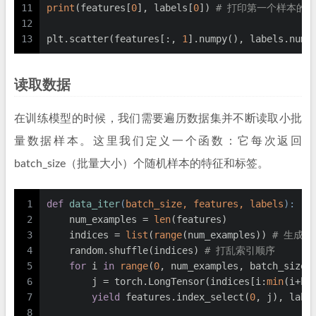
11
print
(features[
0
], labels[
0
]) 
# 打印第一个样本的
12
13
plt.scatter(features[:, 
1
].numpy(), labels.nump
读取数据
在训练模型的时候，我们需要遍历数据集并不断读取小批
量数据样本。这里我们定义一个函数：它每次返回
batch_size（批量大小）个随机样本的特征和标签。
1
def
data_iter
(
batch_size, features, labels
):
2
    num_examples = 
len
(features)
3
    indices = 
list
(
range
(num_examples)) 
# 生成
4
    random.shuffle(indices) 
# 打乱索引顺序
5
for
 i 
in
range
(
0
, num_examples, batch_size)
6
        j = torch.LongTensor(indices[i:
min
(i+ba
7
yield
 features.index_select(
0
, j), labe
8