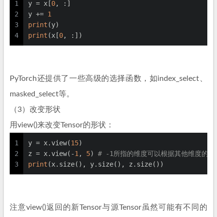
1
y = x[
0
, :]
2
y += 
1
3
print
(y)
4
print
(x[
0
, :])
PyTorch还提供了一些高级的选择函数，如index_select、
masked_select等。
（3）改变形状
用view()来改变Tensor的形状：
1
y = x.view(
15
)
2
z = x.view(-
1
, 
5
) 
# -1所指的维度可以根据其他维度的值
3
print
(x.size(), y.size(), z.size())
注意view()返回的新Tensor与源Tensor虽然可能有不同的