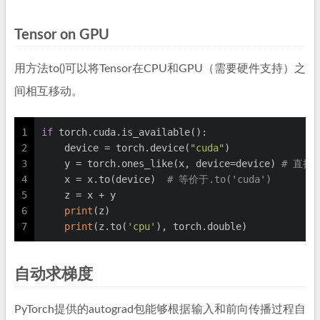
Tensor on GPU
用方法to()可以将Tensor在CPU和GPU（需要硬件支持）之
间相互移动。
1
if
 torch.cuda.is_available():
2
    device = torch.device(
"cuda"
)
3
    y = torch.ones_like(x, device=device) 
# 直接创
4
    x = x.to(device)  
# 等价于.to('cuda')
5
    z = x + y
6
print
(z)
7
print
(z.to(
'cpu'
), torch.double)
自动求梯度
PyTorch提供的autograd包能够根据输入和前向传播过程自