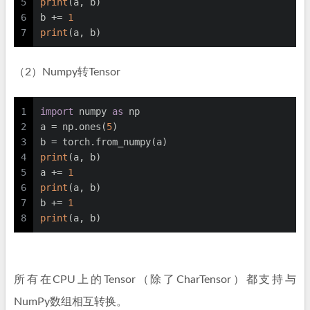
5
print
(a, b)
6
b += 
1
7
print
(a, b)
（2）Numpy转Tensor
1
import
 numpy 
as
 np
2
a = np.ones(
5
)
3
b = torch.from_numpy(a)
4
print
(a, b)
5
a += 
1
6
print
(a, b)
7
b += 
1
8
print
(a, b)
所有在CPU上的Tensor（除了CharTensor）都支持与
NumPy数组相互转换。