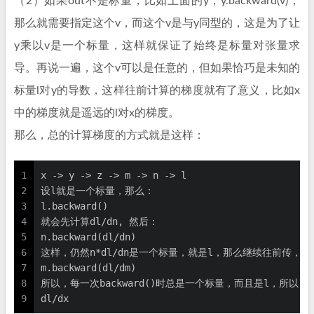
（2）如果out不是标量，比如上面的y，y.backward(v)，
那么就需要指定这个v，而这个v是与y同型的，这是为了让
y乘以v是一个标量，这样就保证了始终是标量对张量求
导。再说一遍，这个v可以是任意的，但如果恰巧是未知的
标量l对y的导数，这样往前计算的梯度就有了意义，比如x
中的梯度就是遥远的l对x的梯度。
那么，总的计算梯度的方式就是这样：
1
x -> y -> z -> m -> n -> l
2
设l就是一个标量，那么：
3
l.backward()
4
就会先计算dl/dn, 然后：
5
n.backward(dl/dn)
6
这样，仍然n*dl/dn是一个标量，就是l，那么继续往前传，先得
7
m.backward(dl/dm)
8
所以，每一次backward()时总是一个标量，而且是l，所以
9
dl/dx