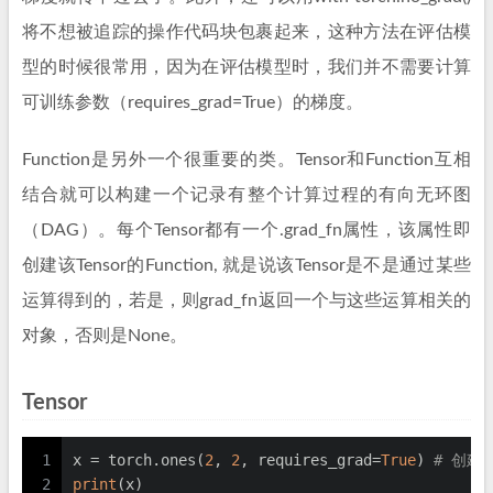
将不想被追踪的操作代码块包裹起来，这种方法在评估模
型的时候很常用，因为在评估模型时，我们并不需要计算
可训练参数（requires_grad=True）的梯度。
Function是另外一个很重要的类。Tensor和Function互相
结合就可以构建一个记录有整个计算过程的有向无环图
（DAG）。每个Tensor都有一个.grad_fn属性，该属性即
创建该Tensor的Function, 就是说该Tensor是不是通过某些
运算得到的，若是，则grad_fn返回一个与这些运算相关的
对象，否则是None。
Tensor
1
x = torch.ones(
2
, 
2
, requires_grad=
True
) 
# 创建一
2
print
(x)