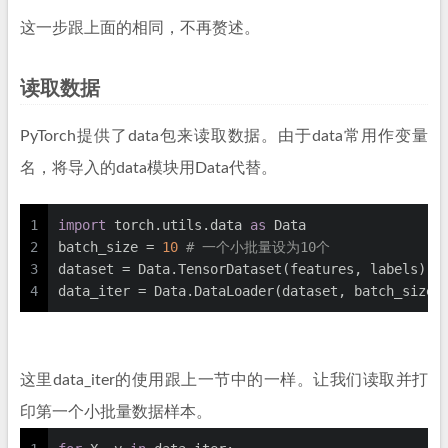
这一步跟上面的相同，不再赘述。
读取数据
PyTorch提供了data包来读取数据。由于data常用作变量
名，将导入的data模块用Data代替。
1
import
 torch.utils.data 
as
 Data
2
batch_size = 
10
# 一个小批量设为10个
3
dataset = Data.TensorDataset(features, labels) 
#
4
data_iter = Data.DataLoader(dataset, batch_size,
这里data_iter的使用跟上一节中的一样。让我们读取并打
印第一个小批量数据样本。