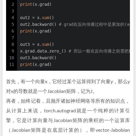
2
print
(x.grad)
3
4
out2 = x.
sum
()
5
out2.backward() 
# grad在反向传播过程中是累加的(ac
6
print
(x.grad)
7
8
out3 = x.
sum
()
9
x.grad.data.zero_() 
# 所以一般在反向传播之前需把梯
10
out3.backward()
11
print
(x.grad)
首先，有一个向量x，它经过某个运算得到了向量y，那么y
对x的导数就是一个Jacobian矩阵，记为J。
再者，始终记着，且抛开诸如神经网络等所有的知识点，
从计算上来说，torch.autograd就是一个纯粹的计算引
擎，它是计算向量与Jacobian矩阵的乘积的一个运算库
（Jacobian矩阵是在底层计算的），即vector-Jabobian