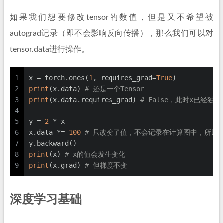
如果我们想要修改tensor的数值，但是又不希望被
autograd记录（即不会影响反向传播），那么我们可以对
tensor.data进行操作。
1
x = torch.ones(
1
, requires_grad=
True
)
2
print
(x.data) 
# 还是一个Tensor
3
print
(x.data.requires_grad) 
# False，此时x已经独
4
5
y = 
2
 * x
6
x.data *= 
100
# 只改变了值，不会记录在计算图中，所以
7
y.backward()
8
print
(x) 
# x的值会发生变化
9
print
(x.grad) 
# 但梯度不变
深度学习基础