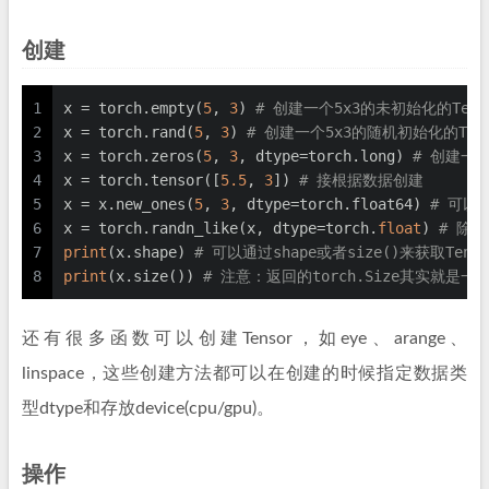
创建
1
x = torch.empty(
5
, 
3
) 
# 创建一个5x3的未初始化的Tens
2
x = torch.rand(
5
, 
3
) 
# 创建一个5x3的随机初始化的Tens
3
x = torch.zeros(
5
, 
3
, dtype=torch.long) 
# 创建一个5
4
x = torch.tensor([
5.5
, 
3
]) 
# 接根据数据创建
5
x = x.new_ones(
5
, 
3
, dtype=torch.float64) 
# 可以通
6
x = torch.randn_like(x, dtype=torch.
float
) 
# 除
7
print
(x.shape) 
# 可以通过shape或者size()来获取Tens
8
print
(x.size()) 
# 注意：返回的torch.Size其实就是一个
还有很多函数可以创建Tensor，如eye、arange、
linspace，这些创建方法都可以在创建的时候指定数据类
型dtype和存放device(cpu/gpu)。
操作