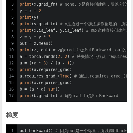
3
print
(x.grad_fn) 
# None, x是直接创建的，所以它没有gr
4
y = x + 
2
5
print
(y)
6
print
(y.grad_fn) 
# y是通过一个加法操作创建的，所以它有一个
7
print
(x.is_leaf, y.is_leaf) 
# 像x这种直接创建的称为
8
z = y * y * 
3
9
out = z.mean()
10
print
(z, out) 
# z的grad_fn是MulBackward，out的gra
11
a = torch.randn(
2
, 
2
) 
# 缺失情况下默认 requires_gra
12
a = ((a * 
3
) / (a - 
1
))
13
print
(a.requires_grad)
14
a.requires_grad_(
True
) 
# 通过.requires_grad_()
15
print
(a.requires_grad)
16
b = (a * a).
sum
()
17
print
(b.grad_fn) 
# b的grad_fn是SumBackward
梯度
1
out.backward() 
# 因为out是一个标量，所以调用backw