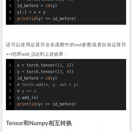
3
id_before = 
id
(y)
4
y[:] = x + y
5
print
(
id
(y) == id_before)
还可以使用运算符全名函数中的out参数或者自加运算符
+=(也即add_())达到上述效果：
1
x = torch.tensor([
1
, 
2
])
2
y = torch.tensor([
3
, 
4
])
3
id_before = 
id
(y)
4
# torch.add(x, y, out = y) 
5
# y += x
6
y.add_(x)
7
print
(
id
(y) == id_before)
Tensor和Numpy相互转换