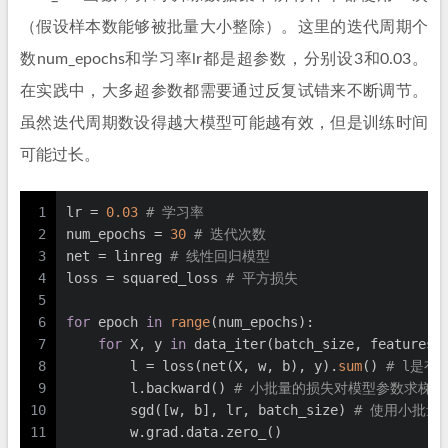
（假设样本数能够被批量大小整除）。这里的迭代周期个
数num_epochs和学习率lr都是超参数，分别设3和0.03。
在实践中，大多超参数都需要通过反复试错来不断调节。
虽然迭代周期数设得越大模型可能越有效，但是训练时间
可能过长。
1
lr = 
0.03
# 学习率
2
num_epochs = 
30
# 迭代次数
3
net = linreg 
# 线性回归模型
4
loss = squared_loss 
# 平方损失
5
6
for
 epoch 
in
range
(num_epochs):
7
for
 X, y 
in
 data_iter(batch_size, features,
8
        l = loss(net(X, w, b), y).
sum
() 
# l是有
9
        l.backward() 
# 小批量的损失对模型参数求梯度
10
        sgd([w, b], lr, batch_size) 
# 使用小批量
11
        w.grad.data.zero_()