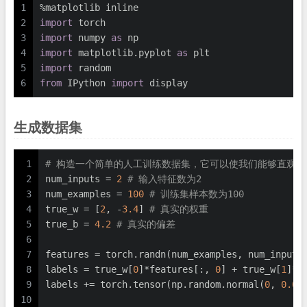
1
%matplotlib inline
2
import
 torch
3
import
 numpy 
as
 np
4
import
 matplotlib.pyplot 
as
 plt
5
import
 random
6
from
 IPython 
import
 display
生成数据集
1
# 构造一个简单的人工训练数据集，它可以使我们能够直观
2
num_inputs = 
2
# 输入特征数为2
3
num_examples = 
100
# 训练集样本数为100
4
true_w = [
2
, -
3.4
] 
# 真实的权重
5
true_b = 
4.2
# 真实的偏差
6
7
features = torch.randn(num_examples, num_inputs
8
labels = true_w[
0
]*features[:, 
0
] + true_w[
1
]*f
9
labels += torch.tensor(np.random.normal(
0
, 
0.01
10