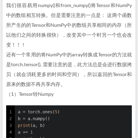
我们很容易用numpy()和from_numpy()将Tensor和NumPy
中的数组相互转换。但是需要注意的一点是： 这两个函数
所产生的的Tensor和NumPy中的数组共享相同的内存（所
以他们之间的转换很快），改变其中一个时另一个也会改
变！！！
还有一个常用的将NumPy中的array转换成Tensor的方法就
是torch.tensor(), 需要注意的是，此方法总是会进行数据拷
贝（就会消耗更多的时间和空间），所以返回的Tensor和
原来的数据不再共享内存。
（1）Tensor转Numpy
1
a = torch.ones(
5
)
2
b = a.numpy()
3
print
(a, b)
4
a += 
1