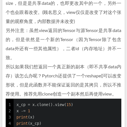
size，但是是共享data的，也即更改其中的一个，另外一
个也会跟着改变。(顾名思义，view仅仅是改变了对这个张
量的观察角度，内部数据并未改变)
另外注意：虽然view返回的Tensor与源Tensor是共享data
的，但是依然是一个新的Tensor（因为Tensor除了包含
data外还有一些其他属性），二者id（内存地址）并不一
致。
所以如果我们想返回一个真正新的副本（即不共享data内
存）该怎么办呢？Pytorch还提供了一个reshape()可以改变
形状，但是此函数并不能保证返回的是其拷贝，所以不推
荐使用。推荐先用clone创造一个副本然后再使用view。
1
x_cp = x.clone().view(
15
)
2
x -= 
1
3
print
(x)
4
print
(x_cp)