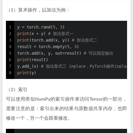
（1）算术操作，以加法为例：
1
y = torch.rand(
5
, 
3
)
2
print
(x + y) 
# 加法形式一
3
print
(torch.add(x, y)) 
# 加法形式二
4
result = torch.empty(
5
, 
3
)
5
torch.add(x, y, out=result) 
# 可以指定输出
6
print
(result)
7
y.add_(x) 
# 加法形式三 inplace，PyTorch操作inpla
8
print
(y)
（2）索引
可以使用类似NumPy的索引操作来访问Tensor的一部分，
需要注意的是：索引出来的结果与原数据共享内存，也即
修改一个，另一个会跟着修改。