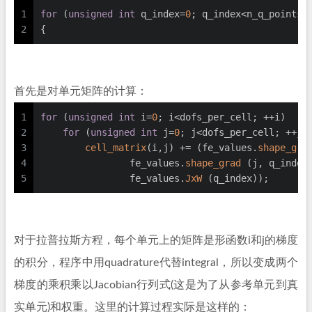
1
for
 (
unsigned
int
 q_index=
0
; q_index<n_q_points;
2
{
首先是对单元矩阵的计算：
1
for
 (
unsigned
int
 i=
0
; i<dofs_per_cell; ++i)
2
for
 (
unsigned
int
 j=
0
; j<dofs_per_cell; ++j)
3
cell_matrix
(i,j) += (fe_values.
shape_gra
4
                fe_values.
shape_grad
 (j, q_index
5
                fe_values.
JxW
 (q_index));
对于拉普拉斯方程，每个单元上的矩阵是形函数i和j的梯度
的积分，程序中用quadrature代替integral，所以变成两个
梯度的乘积乘以Jacobian行列式(这是为了从参考单元到真
实单元)和权重。这里的计算过程实际是这样的：