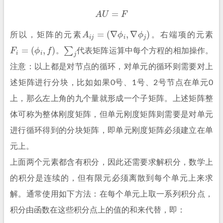
A
U
=
F
A
i
j
=
(
∇
ϕ
i
,
∇
ϕ
j
)
所以，矩阵的元素
。
右端项的元素
F
i
=
(
ϕ
i
,
f
)
∑
j
。
代表矩阵运算中每个方程的相加操作。
注意：以上都是对节点的循环，对单元的循环则需要对上
述矩阵进行分块，比如如果0号、1号、2号节点在单元0
上，那么左上角的九个量就形成一个子矩阵。上述矩阵整
体可称为整体刚度矩阵，但单元刚度矩阵则需要是对单元
进行循环得到的分块矩阵，即单元刚度矩阵必须建立在单
元上。
上面两个元素都含有积分，因此还需要求解积分，数学上
的积分是连续的，但有限元必须离散到每个单元上来求
解。通常使用如下方法：在每个单元上取一系列积分点，
积分由函数在这些积分点上的值的和来代替，即：