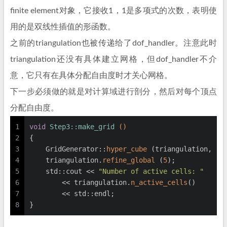
finite element对象，它接收1，1是多项式的次数，表明使
用的是双线性插值的形函数。
之前的triangulation也被传递给了dof_handler。注意此时
triangulation还没有具体建立网格，但dof_handler不介
意，它只有在具体分配自由度时才关心网格。
下一步必须做的就是对计算域进行剖分，然后对每个顶点
分配自由度。
1
void
Step3::make_grid
()
2
{
3
    GridGenerator::
hyper_cube
 (triangulation, 
-1
4
    triangulation.
refine_global
 (
5
);
5
    std::cout << 
"Number of active cells: "
6
        << triangulation.
n_active_cells
()
7
        << std::endl;
8
}