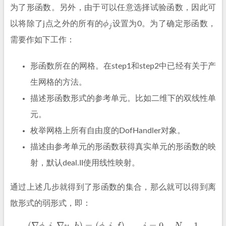
为了形函数。另外，由于可以任意选择试验函数，因此可
ϕ
j
以将除了j点之外的所有的
设置为0。
为了确定形函数，
需要作如下工作：
形函数所在的网格。在step1和step2中已经有关于产
生网格的方法。
描述形函数形式的参考单元。比如二维下的双线性单
元。
枚举网格上所有自由度的DofHandler对象。
描述由参考单元的形函数获得真实单元的形函数的映
射，默认deal.II使用线性映射。
通过上述几步就得到了形函数的集合，那么就可以得到离
散形式的弱形式，即：
(
∇
ϕ
_
i
,
∇
u
_
h
)
=
(
ϕ
_
i
,
f
)
i
=
0.
.
.
N
−
1