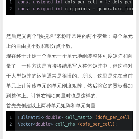
1
const
unsigned
int
 dofs_per_cell = fe.dofs_per_c
2
const
unsigned
int
 n_q_points = quadrature_formu
然后定义两个“快捷名”来称呼常用的两个变量：每个单元
上的自由度个数和积分点个数。
现在终于开始一个单元一个单元地组装整体刚度矩阵和向
量了。一种方法是直接将结果写入整体矩阵中，但这样对
于大型矩阵的运算通常是很慢的。所以，这里是先在当前
单元上计算该单元的单元刚度矩阵，然后将它的贡献叠加
到整体上。计算右端项向量时也是这样的。
首先先创建以上两种单元矩阵和单元向量：
1
FullMatrix<
double
> 
cell_matrix
(dofs_per_cell, d
2
Vector<
double
> 
cell_rhs
(dofs_per_cell)
;