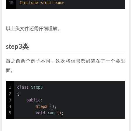
15
#
include
<iostream>
以上头文件还需仔细理解。
step3类
跟之前两个例子不同，这次将信息都封装在了一个类里
面。
1
class
Step3
2
{
3
public
:
4
Step3
 ();
5
void
run
()
;