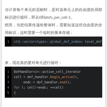
当计算每个单元的贡献时，是对该单元上的自由度的局部
标识进行循环，即从0到dofs_per_cell-1。
然而，当把结果传递给整体时，需要知道这些自由度的全
局标识，这时需要一个临时的量来存储：
1
std::vector<types::global_dof_index> 
local_dof_i
来，现在真的要对单元进行循环：
1
DoFHandler<
2
>::active_cell_iterator
2
cell = dof_handler.
begin_active
(),
3
     endc = dof_handler.
end
();
4
for
 (; cell!=endc; ++cell)
5
{