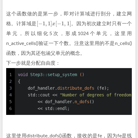
这个函数做的是第一步，即对计算域进行剖分，建立网
[
−
1
,
1
]
x
[
−
1
,
1
]
格。计算域是
。
因为初次建立时只有一个
单元，所以细化5次，形成1024个单元，这里用
n_active_cells()验证一下个数。注意这里用的不是n_cells()
函数，因为其还包涵父单元的概念。
下一步就是分配自由度：
1
void
Step3::setup_system
()
2
{
3
    dof_handler.
distribute_dofs
 (fe);
4
    std::cout << 
"Number of degrees of freedom: 
5
        << dof_handler.
n_dofs
()
6
        << std::endl;
这里使用distribute_dofs()函数，接收的是fe，因为fe是线