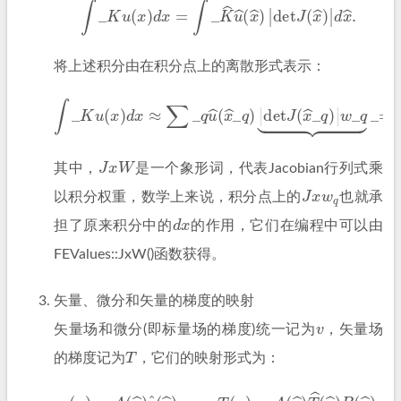
将上述积分由在积分点上的离散形式表示：
∫
_
K
u
(
x
)
d
x
≈
∑
_
q
u
^
(
x
^
_
JxW
q
)
q
|
det
.
J
(
x
^
_
q
)
|
w
_
q
⏟
_
=:
J
x
W
其中，
是一个象形词，代表Jacobian行列式乘
J
x
w
q
以积分权重，数学上来说，积分点上的
也就承
d
x
担了原来积分中的
的作用，它们在编程中可以由
FEValues::JxW()函数获得。
矢量、微分和矢量的梯度的映射
v
矢量场和微分(即标量场的梯度)统一记为
，矢量场
T
的梯度记为
，它们的映射形式为：
v
(
x
)
=
A
(
x
^
)
v
^
(
x
^
)
,
T
(
x
)
=
A
(
x
^
)
T
^
(
x
^
)
B
(
x
^
)