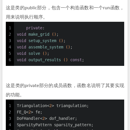
这是类的public部分，包含一个构造函数和一个run函数，
用来说明执行顺序。
1
private
:
2
void
make_grid
()
;
3
void
setup_system
()
;
4
void
assemble_system
()
;
5
void
solve
()
;
6
void
output_results
()
const
;
这是类的private部分的成员函数，函数名说明了其要实现
的功能。
1
Triangulation<
2
> triangulation;
2
FE_Q<
2
> fe;
3
DoFHandler<
2
> dof_handler;
4
SparsityPattern sparsity_pattern;