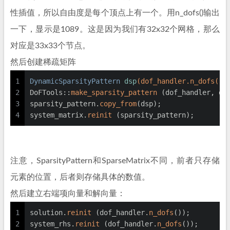
性插值，所以自由度是每个顶点上有一个。用n_dofs()输出
一下，显示是1089。这是因为我们有32x32个网格，那么
对应是33x33个节点。
然后创建稀疏矩阵
1
DynamicSparsityPattern 
dsp
(dof_handler.n_dofs())
2
DoFTools::
make_sparsity_pattern
 (dof_handler, ds
3
sparsity_pattern.
copy_from
(dsp);
4
system_matrix.
reinit
 (sparsity_pattern);
注意，SparsityPattern和SparseMatrix不同，前者只存储
元素的位置，后者则存储具体的数值。
然后建立右端项向量和解向量：
1
solution.
reinit
 (dof_handler.
n_dofs
());
2
system_rhs.
reinit
 (dof_handler.
n_dofs
());