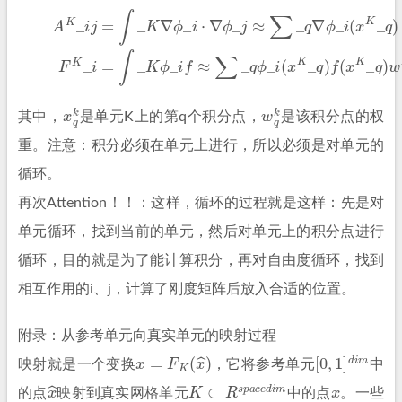
(2)
A
K
_
i
j
=
∫
_
K
∇
ϕ
_
i
⋅
∇
ϕ
_
j
≈
∑
_
q
∇
ϕ
(
x
_
K
i
(
x
_
q
K
)
_
f
q
(
x
)
K
⋅
∇
_
ϕ
q
)
_
w
j
(
x
K
K
_
q
_
q
)
w
_
x
q
k
w
q
k
其中，
是单元K上的第q个积分点，
是该积分点的权
重。
注意：积分必须在单元上进行，所以必须是对单元的
循环。
再次Attention！！：这样，循环的过程就是这样：先是对
单元循环，找到当前的单元，然后对单元上的积分点进行
循环，目的就是为了能计算积分，再对自由度循环，找到
相互作用的i、j，计算了刚度矩阵后放入合适的位置。
附录：从参考单元向真实单元的映射过程
x
=
F
K
(
x
^
)
[
0
,
1
]
d
i
m
映射就是一个变换
，它将参考单元
中
x
^
K
⊂
R
s
p
a
c
e
d
i
m
x
的点
映射到真实网格单元
中的点
。
一些