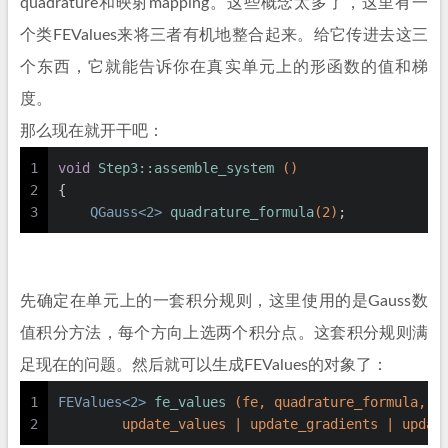
quadrature和映射mapping。这些概念太多了，这里有一
个类FEValues来将三者有机地整合起来。给它传进去这三
个东西，它就能告诉你在真实单元上的形函数的值和梯
度。
那么现在就开干吧：
1
void
Step3::assemble_system
()
2
{
3
QGauss<2> 
quadrature_formula
(
2
)
;
先确定在单元上的一套积分规则，这里使用的是Gauss数
值积分方法，每个方向上选两个积分点。这套积分规则满
足现在的问题。然后就可以生成FEValues的对象了：
1
FEValues<2> 
fe_values
(fe, quadrature_formula,
2
        update_values | update_gradients | updat