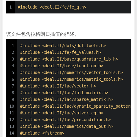
1
#
include
<deal.II/fe/fe_q.h>
该文件包含拉格朗日插值的描述。
1
#
include
<deal.II/dofs/dof_tools.h>
2
#
include
<deal.II/fe/fe_values.h>
3
#
include
<deal.II/base/quadrature_lib.h>
4
#
include
<deal.II/base/function.h>
5
#
include
<deal.II/numerics/vector_tools.h>
6
#
include
<deal.II/numerics/matrix_tools.h>
7
#
include
<deal.II/lac/vector.h>
8
#
include
<deal.II/lac/full_matrix.h>
9
#
include
<deal.II/lac/sparse_matrix.h>
10
#
include
<deal.II/lac/dynamic_sparsity_pattern.
11
#
include
<deal.II/lac/solver_cg.h>
12
#
include
<deal.II/lac/precondition.h>
13
#
include
<deal.II/numerics/data_out.h>
14
#
include
<fstream>