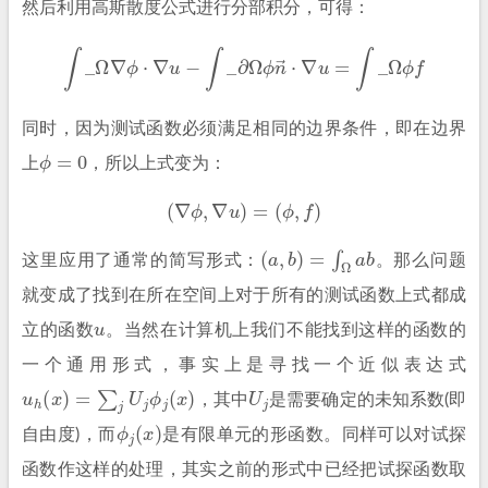
然后利用高斯散度公式进行分部积分，可得：
∫
_
Ω
∇
ϕ
⋅
∇
u
−
∫
_
∂
Ω
ϕ
n
→
⋅
∇
u
=
∫
_
Ω
ϕ
f
同时，因为测试函数必须满足相同的边界条件，即在边界
ϕ
=
0
上
，所以上式变为：
(
∇
ϕ
,
∇
u
)
=
(
ϕ
,
f
)
(
a
,
b
)
=
∫
Ω
a
b
这里应用了通常的简写形式：
。
那么问题
就变成了找到在所在空间上对于所有的测试函数上式都成
u
立的函数
。当然在计算机上我们不能找到这样的函数的
一个通用形式，事实上是寻找一个近似表达式
u
h
(
x
)
=
∑
j
U
j
ϕ
j
(
x
)
U
j
，其中
是需要确定的未知系数(即
ϕ
j
(
x
)
自由度)，而
是有限单元的形函数。同样可以对试探
函数作这样的处理，其实之前的形式中已经把试探函数取