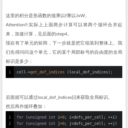
这里的积分是形函数的值乘以f乘以JxW。
Attention!!:实际上上面两步计算可以将两个循环合并起
来，加速计算，见后面的step4。
现在有了单元的矩阵，下一步就是把它组装到整体上。我
们先得问问这个单元，它的某个局部标号的自由度的全局
标识是多少：
1
cell->
get_dof_indices
 (local_dof_indices);
后面就可以通过local_dof_indices[i]来获取全局标识。
然后再作循环叠加：
1
for
 (
unsigned
int
 i=
0
; i<dofs_per_cell; ++i)
2
for
 (
unsigned
int
 j=
0
; j<dofs_per_cell; ++j)