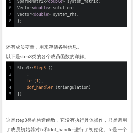
5
SparseMatrix<
double
> system_matrix;
6
Vector<
double
> solution;
7
Vector<
double
> system_rhs;
8
};
还有成员变量，用来存储各种信息。
以下是step3类的各个成员函数的详解。
1
Step3::
Step3
 ()
2
    :
3
fe
 (
1
),
4
dof_handler
 (triangulation)
5
{}
这是step3类的构造函数，它没有执行具体操作，只是调用
了成员初始器对fe和dof_handler进行了初始化。fe是一个