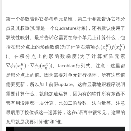
第一个参数告诉它参考单元是谁，第二个参数告诉它积分
点及其权重(实际是一个Qudrature对象)，还有默认使用了
双线性映射。最后告诉它需要在每个单元上计算什么，包
ϕ
i
(
x
q
K
)
f
(
x
q
K
)
括在积分点上的形函数值(为了计算右端项
)、在积分点上的形函数梯度(为了计算矩阵元素
∇
ϕ
i
(
x
q
K
)
⋅
∇
ϕ
j
(
x
q
K
)
)、Jacobian行列式。注意：这里都
是积分点上的值。因为需要对单元进行循环，所有这些值
需要更新，所以加上前缀update。这样显著地跟程序说明
需要计算什么，就能加速运算，因为有的软件所有东西不
管有用没用都一块计算，比如二阶导数、法向量等。注意
最后用了按位或这一运算符，这在c语言中很常见，这里的
意思就是我要计算谁“和”谁。