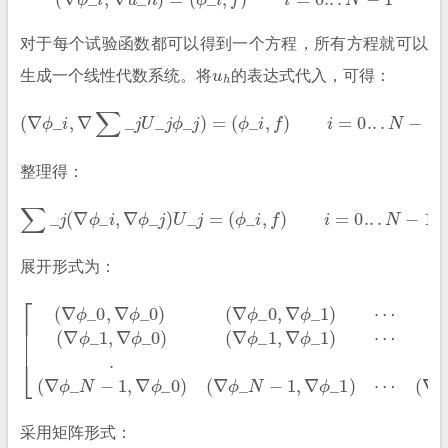
对于每个试验函数都可以得到一个方程，所有方程就可以
u
h
生成一个线性代数系统。将
的表达式代入，可得：
(
∇
ϕ
_
i
,
∇
∑
_
j
U
_
j
ϕ
_
j
)
=
(
ϕ
_
i
,
f
)
i
=
0.
.
.
N
−
1
整理得：
∑
_
j
(
∇
ϕ
_
i
,
∇
ϕ
_
j
)
U
_
j
=
(
ϕ
_
i
,
f
)
i
=
0.
.
.
N
−
1
展开形式为：
(
∇
ϕ
(
_
∇
1
ϕ
,
∇
_
ϕ
(
0
∇
[
,
_
∇
(
ϕ
j
∇
)
ϕ
_
ϕ
.
[
N
_
(
(
ϕ
_
∇
j
)
−
0
_
ϕ
(
1
,
0
∇
∇
,
_
,
∇
ϕ
f
ϕ
N
)
ϕ
_
_
−
(
ϕ
1
0
_
1
j
,
)
_
)
∇
,
(
]
∇
1
∇
[
ϕ
u
,
ϕ
ϕ
f
_
_
)
_
_
0
0
.
0
0
)
(
)
(
u
ϕ
,
(
∇
∇
∇
_
_
ϕ
ϕ
1
ϕ
j
,
_
f
_
.
_
)
1
1
]
N
u
,
)
∇
_
⋯
−
j
ϕ
]
1
=
,
_
∇
1
ϕ
)
⋯
_
1
)
⋯
采用矩阵形式：