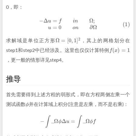
0，即：
(1)
−
Δ
u
=
f
n
Ω
;
u
=
0
o
n
∂
Ω
Ω
=
[
0
,
1
]
2
求解域是单位正方形
，其上的网格划分在
f
(
x
)
=
1
step1和step2中已经涉及。
这里也仅仅计算特例
，更一般的情形详见step4。
推导
首先需要得到上述方程的弱形式，即在方程两侧左乘一个
ϕ
测试函数
并在计算域上积分(注意是左乘，而不是右乘)：
−
∫
_
Ω
ϕ
Δ
u
=
∫
_
Ω
ϕ
f