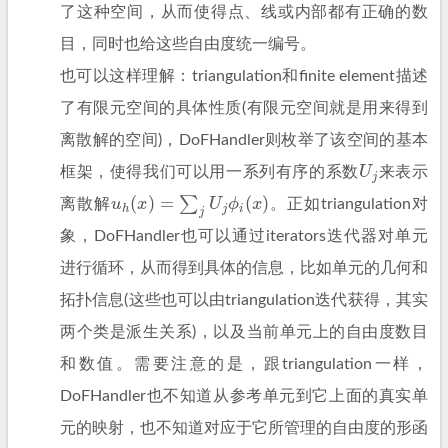
了这种空间，从而使得点、线或内部都有正确的数
目，同时也给这些自由度统一编号。
也可以这样理解：triangulation和finite element描述
了有限元空间的具体性质(有限元空间就是用来得到
离散解的空间)，DoFHandler则枚举了该空间的基本
U
j
框架，使得我们可以用一系列有序的系数
来表示
u
h
(
x
)
=
∑
j
U
j
ϕ
i
(
x
)
离散解
。
正如triangulation对
象，DoFHandler也可以通过iterators迭代器对单元
进行循环，从而得到具体的信息，比如单元的几何和
拓扑信息(这些也可以由triangulation迭代获得，其实
两个类是派生关系)，以及当前单元上的自由度数目
和数值。需要注意的是，跟triangulation一样，
DoFHandler也不知道从参考单元到它上面的真实单
元的映射，也不知道对应于它所管理的自由度的形函