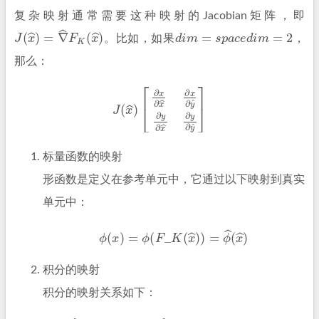
复杂映射通常需要这种映射的Jacobian矩阵，即
J
(
x
^
)
=
∇
^
F
K
(
x
^
)
d
i
m
=
s
p
a
c
e
d
i
m
=
2
。比如，如果
，
那么：
J
(
x
^
)
[
∂
x
∂
x
^
∂
x
∂
y
^
∂
y
∂
x
^
∂
y
∂
y
^
]
标量函数的映射
形函数是定义在参考单元中，它通过以下映射到真实
单元中：
ϕ
(
x
)
=
ϕ
(
F
_
K
(
x
^
)
)
=
ϕ
^
(
x
^
)
积分的映射
积分的映射关系如下：
∫
_
K
u
(
x
)
d
x
=
∫
_
K
^
u
^
(
x
^
)
|
det
J
(
x
^
)
|
d
x
^
.