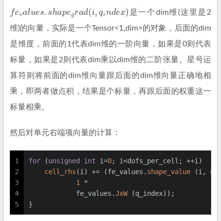
f
e
v
a
l
u
e
s
.
s
h
a
p
e
g
r
a
d
(
i
,
q
i
n
d
e
x
)
是一个dim维(这里是2
维)的向量，实际是一个Tensor<1,dim>的对象，后面的dim
是维度，前面的1代表dim维的一阶向量，如果是0则代表
标量，如果是2则代表dim乘以dim维的二阶张量。星号运
算符则将前面的dim维向量跟后面的dim维向量正确地相
乘，即两者做点积，结果是个标量，再跟后面的权重这一
标量相乘。
然后对单元右端项向量的计算：
1
for
 (
unsigned
int
 i=
0
; i<dofs_per_cell; ++i)
2
cell_rhs
(i) += (fe_values.
shape_value
 (i, q_
3
1
 *
4
            fe_values.
JxW
 (q_index));
5
}