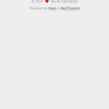
©
2026
Xin-Bo Qi(亓欣波)
Powered by
Hexo
&
NexT.Gemini